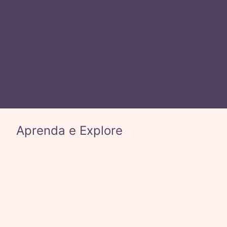
GeoConsciências” — iniciativa do Museu de
Geociências e da Comissão de Direitos Humanos do
IG, em parceria com a Sociedade Brasileira de Geologia.
Aprenda e Explore